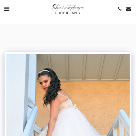
https://www.youtube.com/channel/UCNlqkSfR-Bi1SAAf6cDlUaQ