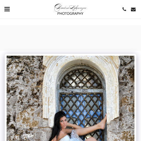
https://www.youtube.com/channel/UCNlqkSfR-Bi1SAAf6cDlUaQ