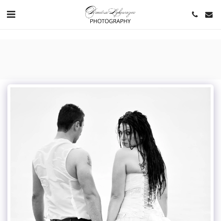
https://www.youtube.com/channel/UCNlqkSfR-Bi1SAAf6cDlUaQ