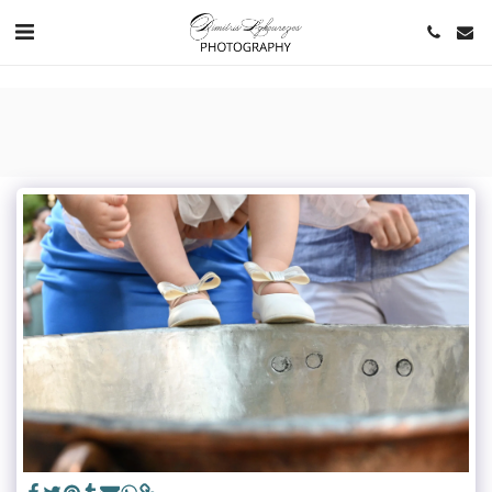
https://www.youtube.com/channel/UCNlqkSfR-Bi1SAAf6cDlUaQ