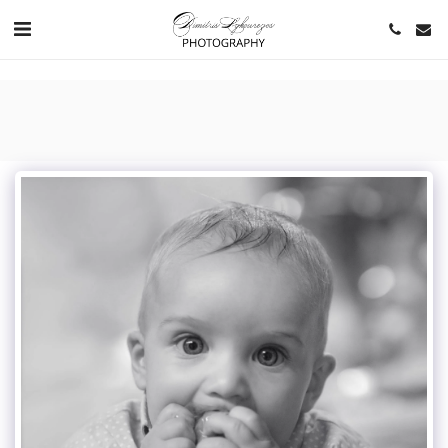
https://www.youtube.com/channel/UCNlqkSfR-Bi1SAAf6cDlUaQ