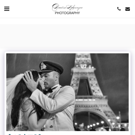
https://www.youtube.com/channel/UCNlqkSfR-Bi1SAAf6cDlUaQ