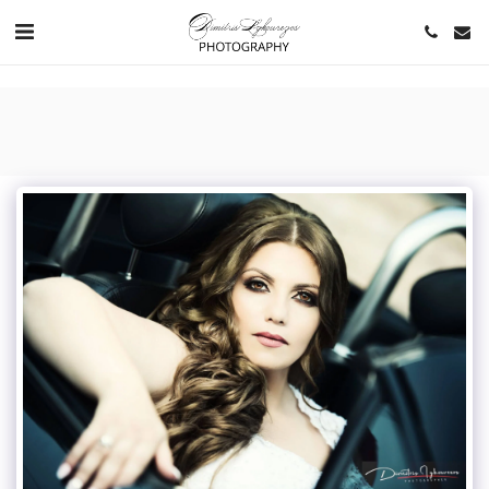
https://www.youtube.com/channel/UCNlqkSfR-Bi1SAAf6cDlUaQ