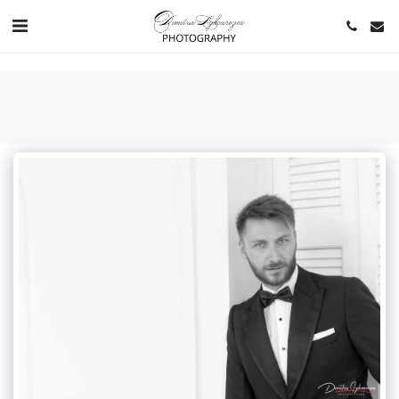
https://www.youtube.com/channel/UCNlqkSfR-Bi1SAAf6cDlUaQ