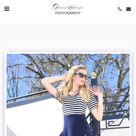
https://www.youtube.com/channel/UCNlqkSfR-Bi1SAAf6cDlUaQ