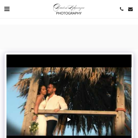
https://www.youtube.com/channel/UCNlqkSfR-Bi1SAAf6cDlUaQ