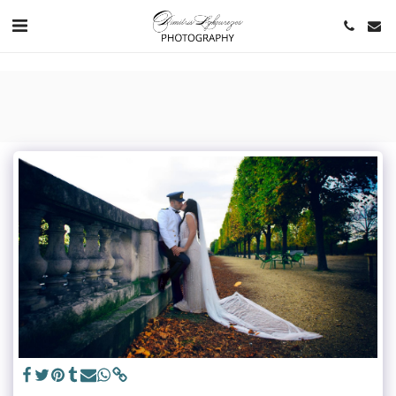
https://www.youtube.com/channel/UCNlqkSfR-Bi1SAAf6cDlUaQ