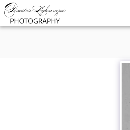
https://www.youtube.com/channel/UCNlqkSfR-Bi1SAAf6c