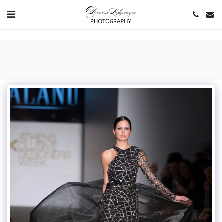
https://www.youtube.com/channel/UCNlqkSfR-Bi1SAAf6cDlUaQ