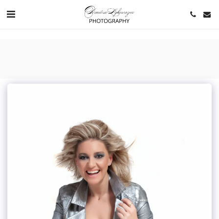
https://www.youtube.com/channel/UCNlqkSfR-Bi1SAAf6cDlUaQ