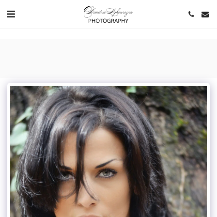
https://www.youtube.com/channel/UCNlqkSfR-Bi1SAAf6cDlUaQ