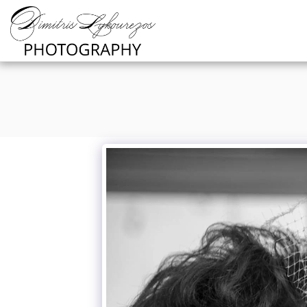
https://www.youtube.com/channel/UCNlqkSfR-Bi1SAAf6c