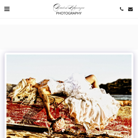
https://www.youtube.com/channel/UCNlqkSfR-Bi1SAAf6cDlUaQ